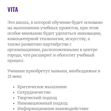
VITA
Это школа, в которой обучение будет основано
на выполнении учебных проектов, при этом
особое внимание будет уделяться инновации,
компьютерной технологии, искусству, а
также развитию партнёрства с
организациями, расположенными в центре
города, что расширит и обогатит учебный
процесс.
Ученики приобретут навыки, необходимые в
21 веке:
Критическое мышление
Сотрудничество
Творческий подход
Инновационный подход
Информационное взаимодействие