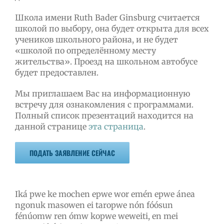
Школа имени Ruth Bader Ginsburg считается
школой по выбору, она будет открыта для всех
учеников школьного района, и не будет
«школой по определённому месту
жительства». Проезд на школьном автобусе
будет предоставлен.
Мы приглашаем Вас на информационную
встречу для ознакомления с программами.
Полный список презентаций находится на
данной странице
эта страница
.
ПОДАТЬ ЗАЯВЛЕНИЕ СЕЙЧАС
Iká pwe ke mochen epwe wor emén epwe ánea
ngonuk masowen ei taropwe nón fóósun
fénúomw ren ómw kopwe weweiti, en mei