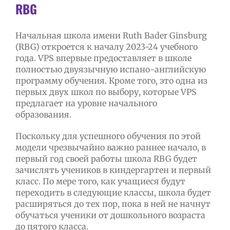
RBG
Начальная школа имени Ruth Bader Ginsburg
(RBG) откроется к началу 2023-24 учебного
года. VPS впервые предоставляет в школе
полностью двуязычную испано-английскую
программу обучения. Кроме того, это одна из
первых двух школ по выбору, которые VPS
предлагает на уровне начального
образования.
Поскольку для успешного обучения по этой
модели чрезвычайно важно раннее начало, в
первый год своей работы школа RBG будет
зачислять учеников в киндергартен и первый
класс. По мере того, как учащиеся будут
переходить в следующие классы, школа будет
расширяться до тех пор, пока в ней не начнут
обучаться ученики от дошкольного возраста
до пятого класса.