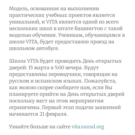
Модель, основанная на выполнении
практических учебных проектов является
уникальной, и VITA является одной из всего
нескольких школ в штате Вашингтон с такой
моделью обучения. Ученикам, обучающимся в
школе VITA, будет предоставлен проезд на
школьном автобусе.
Школа VITA будет проводить День открытых
дверей: 15 марта в 5:00 вечера. Будут
предоставлены переводчики, говорящие на
русском и испанском языках. Пожалуйста,
как можно скорее сообщите нам, если Вы
планируете прийти на День открытых дверей
поскольку мест на этом мероприятии
ограничены. Первый этап подачи заявлений
начинается 21 февраля.
Узнайте больше на сайте
vita.vansd.org